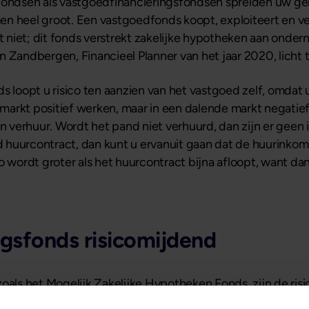
ndsen als vastgoedfinancieringsfondsen spreiden uw gel
en heel groot. Een vastgoedfonds koopt, exploiteert en 
 niet; dit fonds verstrekt zakelijke hypotheken aan onde
 Zandbergen, Financieel Planner van het jaar 2020, licht 
ds loopt u risico ten aanzien van het vastgoed zelf, omda
e markt positief werken, maar in een dalende markt negatie
an verhuur. Wordt het pand niet verhuurd, dan zijn er geen
 huurcontract, dan kunt u ervanuit gaan dat de huurinko
sico wordt groter als het huurcontract bijna afloopt, want 
gsfonds risicomijdend
oals het Mogelijk Zakelijke Hypotheken Fonds, zijn de ris
 het object en niet voor de investeerder”, vervolgt Anja. “