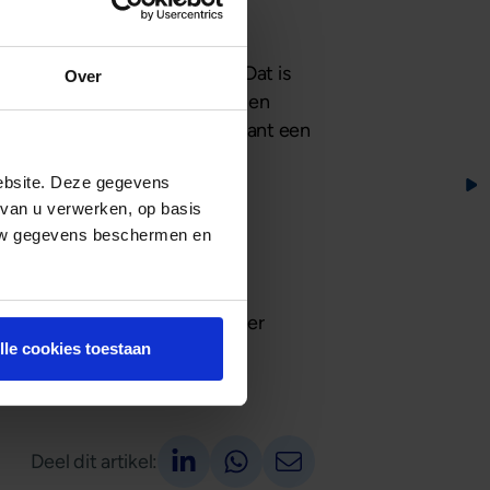
Daarnaast wordt bepaald welk
Zakelijke Hypotheken Fonds
esteerder minder risicovol. Dat is
Over
ing waarmee de eigenaren worden
n uw financiële situatie past, want een
s.”
ebsite. Deze gegevens
 van u verwerken, op basis
 uw gegevens beschermen en
theken Fonds
een looptijd van vijf jaar. Meer
lle cookies toestaan
lijvend persoonlijk gesprek.
Deel op LinkedIn
Deel via Whatsapp
Deel via email
Deel dit artikel: