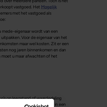
d over meerdere panden. Toch is het
verkoopt vastgoed. Het
Mogelijk
rnemers met het vastgoed als
toe:
t u mede-eigenaar wordt van een
f uitpakken. Voor de eigenaar van het
 inkomsten maar wel kosten. Zit er een
msten nog jaren binnenkomen en dan
dan moet u maar afwachten of het
ico’s op leegstand of waardedaling
Als een lening wordt uitgezet in een