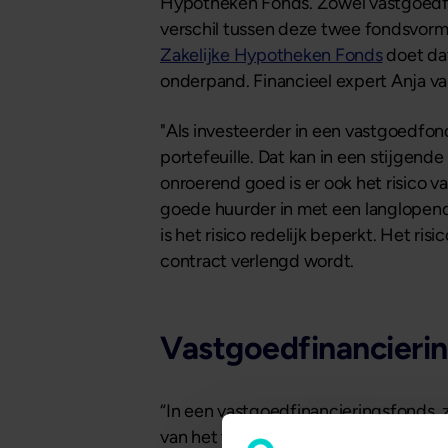
Hypotheken Fonds. Zowel vastgoedfo
verschil tussen deze twee fondsvorm
Zakelijke Hypotheken Fonds
doet dat
onderpand. Financieel expert Anja van
"Als investeerder in een vastgoedfon
portefeuille. Dat kan in een stijgend
onroerend goed is er ook het risico v
goede huurder in met een langlopend
is het risico redelijk beperkt. Het ri
contract verlengd wordt.
Vastgoedfinancierin
“In een vastgoedfinancieringsfonds, z
van het vastgoed voor de eigenaar van