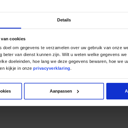
tijd gekeken naar de financiële positie van de debiteur. 
roerend goed gefinancierd wordt. Dat is in het Mogelijk 
leniveau. Die voorzichtigheidsmarge maakt het voor de inv
Details
 onroerend goed en een investeerder in een zakelijke len
angrijk dat u als investeerder goed kijkt of een belegging i
 van cookies
ar risicomijdend, maar geen enkele investering is risicoloo
ls doel om gegevens te verzamelen over uw gebruik van onze w
g beter van dienst kunnen zijn. Wilt u weten welke gegevens we
welke doeleinden, hoe lang we deze gegevens bewaren, hoe we
us het Mogelijk Zakelijke Hypo
n kijkje in onze
privacyverklaring
.
end voor inschrijving. 6% geprognosticeerd rendement met 
ookies
Aanpassen
A
Hypotheken Fonds
of bel naar 0346 – 264 444 voor een vrijb