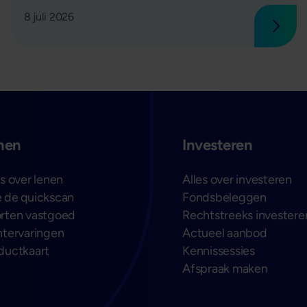
8 juli 2026
 verder
Lees 
nen
Investeren
es over lenen
Alles over investeren
 de quickscan
Fondsbeleggen
rten vastgoed
Rechtstreeks investere
ntervaringen
Actueel aanbod
ductkaart
Kennissessies
Afspraak maken