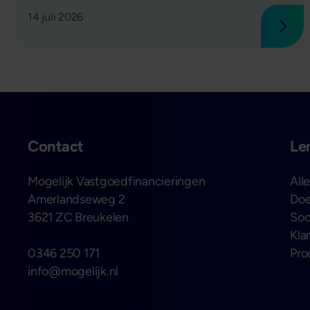
14 juli 2026
Lees
Contact
Le
Mogelijk Vastgoedfinancieringen
All
Amerlandseweg 2
Doe
3621 ZC Breukelen
Soo
Kla
0346 250 171
Pro
info@mogelijk.nl