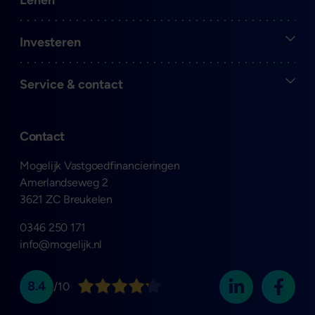
Open
Investeren
Open
Service & contact
Contact
Mogelijk Vastgoedfinancieringen
Amerlandseweg 2
3621 ZC Breukelen
0346 250 171
info@mogelijk.nl
8.4
/10