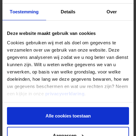
Gepubliceerd op
24 juni 2019
Toestemming
Details
Over
Deel dit artikel:
Deel op LinkedIn
Deel via Whatsapp
Deel via email
Deze website maakt gebruik van cookies
Cookies gebruiken wij met als doel om gegevens te
verzamelen over uw gebruik van onze website. Deze
Terug naar overzicht
gegevens analyseren wij zodat we u nog beter van dienst
kunnen zijn. Wilt u weten welke gegevens we van u
verwerken, op basis van welke grondslag, voor welke
doeleinden, hoe lang we deze gegevens bewaren, hoe we
uw gegevens beschermen en wat uw rechten zijn? Neem
Nog niet uitgelezen?
een kijkje in onze
privacyverklaring
.
Alle cookies toestaan
Aanpassen