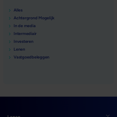
Alles
Achtergrond Mogelijk
In de media
Intermediair
Investeren
Lenen
Vastgoedbeleggen
Open
Lenen