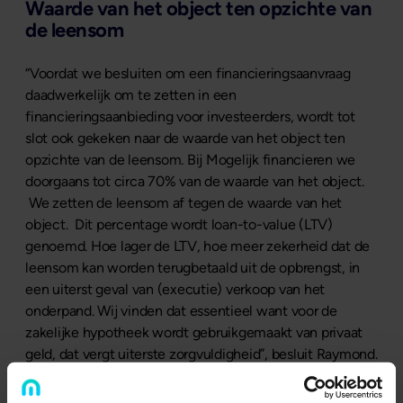
Waarde van het object ten opzichte van
de leensom
“Voordat we besluiten om een financieringsaanvraag
daadwerkelijk om te zetten in een
financieringsaanbieding voor investeerders, wordt tot
slot ook gekeken naar de waarde van het object ten
opzichte van de leensom. Bij Mogelijk financieren we
doorgaans tot circa 70% van de waarde van het object.
We zetten de leensom af tegen de waarde van het
object. Dit percentage wordt loan-to-value (LTV)
genoemd. Hoe lager de LTV, hoe meer zekerheid dat de
leensom kan worden terugbetaald uit de opbrengst, in
een uiterst geval van (executie) verkoop van het
onderpand. Wij vinden dat essentieel want voor de
zakelijke hypotheek wordt gebruikgemaakt van privaat
geld, dat vergt uiterste zorgvuldigheid”, besluit Raymond.