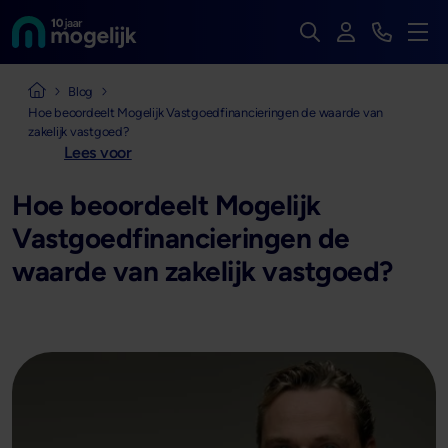
Zoek op de hele we
Inloggen
Bekijk t
Naar de homepage van
Men
Naar de homepage van Mogelijk Vastgoedfinancieringen
Blog
Hoe beoordeelt Mogelijk Vastgoedfinancieringen de waarde van
zakelijk vastgoed?
Lees voor
Hoe beoordeelt Mogelijk
Vastgoedfinancieringen de
waarde van zakelijk vastgoed?