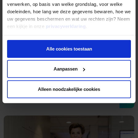
verwerken, op basis van welke grondslag, voor welke
doeleinden, hoe lang we deze gegevens bewaren, hoe we
uw gegevens beschermen en wat uw rechten zijn? Neem
een kijkje in onze
privacyverklaring
.
Alle cookies toestaan
Aanpassen
Lees verder
Van huren naar een eigen bedrijfspand: ‘Mogelijk
was voor mij echt een uitkomst’
Alleen noodzakelijke cookies
30 juli 2026
Lees