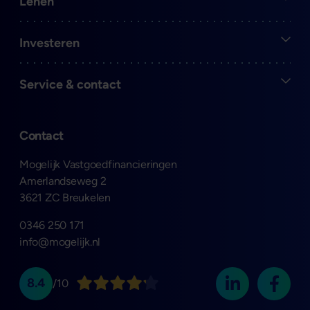
Open
Lenen
Open
Investeren
Open
Service & contact
Contact
Mogelijk Vastgoedfinancieringen
Amerlandseweg 2
3621 ZC Breukelen
0346 250 171
info@mogelijk.nl
8.4
/10