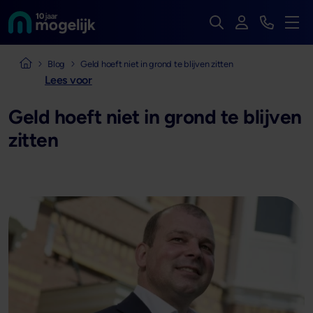
Zoek op de hele we
Inloggen
Bekijk t
Naar de homepage van
Men
Naar de homepage van Mogelijk Vastgoedfinancieringen
Blog
Geld hoeft niet in grond te blijven zitten
Lees voor
Geld hoeft niet in grond te blijven
zitten