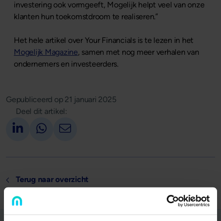
investering ook vormgeeft, Mogelijk helpt veel van onze
klanten hun toekomstdroom te realiseren.”
Het hele artikel over Your Financials is te lezen in het
Mogelijk Magazine
, samen met nog meer verhalen van
ondernemers en investeerders.
Gepubliceerd op
21 januari 2025
Deel dit artikel:
Deel op LinkedIn
Deel via Whatsapp
Deel via email
Terug naar overzicht