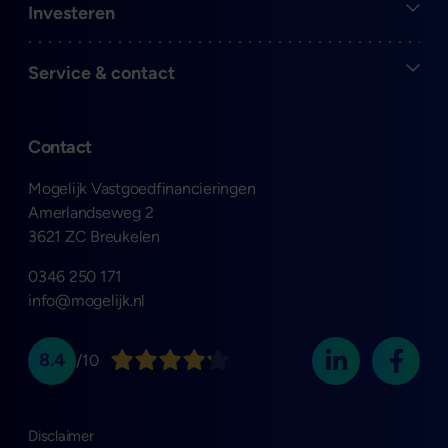
Open
Investeren
Open
Service & contact
Contact
Mogelijk Vastgoedfinancieringen
Amerlandseweg 2
3621 ZC Breukelen
0346 250 171
info@mogelijk.nl
8.4
/10
Disclaimer