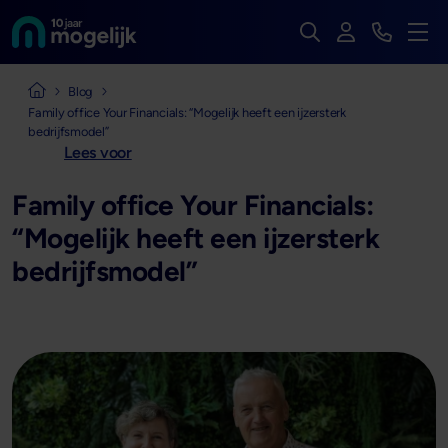
Zoek op de hele we
Inloggen
Bekijk t
Naar de homepage van
Men
Naar de homepage van Mogelijk Vastgoedfinancieringen
Blog
Family office Your Financials: “Mogelijk heeft een ijzersterk
bedrijfsmodel”
Lees voor
Family office Your Financials:
“Mogelijk heeft een ijzersterk
bedrijfsmodel”