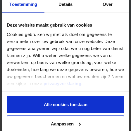
Toestemming
Details
Over
Wilt u in hoogwaardig vastgoed investeren in een gespreide
portefeuille? In deze brochure "Fonds 20 in het kort" leest u
de kern informatie over het Mogelijk Zakelijke Hypotheken
Deze website maakt gebruik van cookies
Fonds 20.
Cookies gebruiken wij met als doel om gegevens te
verzamelen over uw gebruik van onze website. Deze
Aanvragen
gegevens analyseren wij zodat we u nog beter van dienst
kunnen zijn. Wilt u weten welke gegevens we van u
verwerken, op basis van welke grondslag, voor welke
doeleinden, hoe lang we deze gegevens bewaren, hoe we
uw gegevens beschermen en wat uw rechten zijn? Neem
Nog niet uitgelezen?
een kijkje in onze
privacyverklaring
.
Alle cookies toestaan
Aanpassen