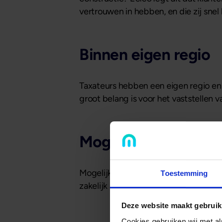
vertrouwen in hebben, en die zij snel
Binnen eigen regio
Taxateurs hebben een eigen regio en m
groot belang is voor het vaststellen 
Mogelijk voor u
Mogelijk financiert zakelijk vastgoed
Toestemming
zakelijk pand of wilt u geld uitlenen 
Deze website maakt gebruik
Cookies gebruiken wij met a