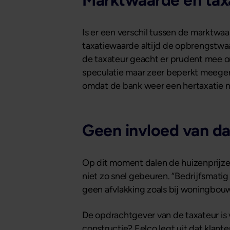
Marktwaarde en tax
Is er een verschil tussen de marktwa
taxatiewaarde altijd de opbrengstwaar
de taxateur geacht er prudent mee o
speculatie maar zeer beperkt meege
omdat de bank weer een hertaxatie nod
Geen invloed van da
Op dit moment dalen de huizenprijzen
niet zo snel gebeuren. “Bedrijfsmatig 
geen afvlakking zoals bij woningbouw
De opdrachtgever van de taxateur is v
constructie? Eelco legt uit dat klant