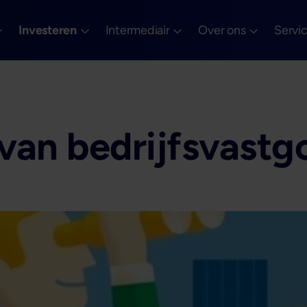
Investeren
Intermediair
Over ons
Servi
van bedrijfsvastg