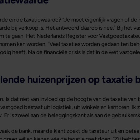
atiewaarde
arde en de taxatiewaarde? “Je moet eigenlijk vragen of d
de bij verkoop is. Het antwoord daarop is nee.” Bij het v
m te gaan. Het Nederlands Register voor Vastgoedtaxateur
nomen kan worden. “Veel taxaties worden gedaan ten beho
ig heeft. Na de financiële crisis is dat in de wet vastgel
lende huizenprijzen op taxatie 
. Is dat niet van invloed op de hoogte van de taxatie van 
vastgoed bestaat uit logistiek, uit winkels en kantoren. Ik 
. Er is zowel aan de beleggingskant als aan de gebruikersk
aak de bank, maar de klant zoekt de taxateur uit en betaa
en graag willen kiezen wie de taxatie gaat doen. “Zij hebb