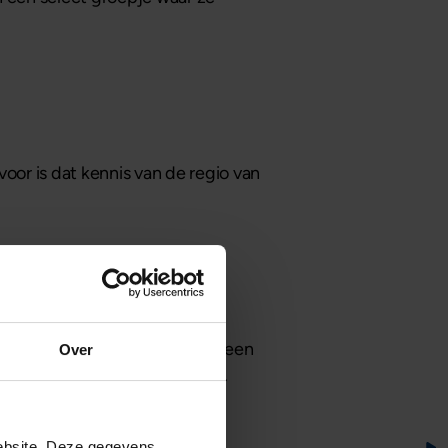
oor is dat kennis van de regio van
geld lenen voor de aankoop van een
Over
 het mogelijk. Lees
hier
verder.
ebsite. Deze gegevens