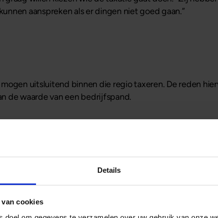
 kunnen aanspreken als er dingen niet goed gaan.”
ogen uitsluitend binnen die regio taxeren. De reden hierv
van de waarde van een bedrijfspand.
 in heel Nederland; van grote stad tot kleine kern. Wilt u 
Details
met veel zekerheden en een aantrekkelijke rente? Bij ons is
 van cookies
ls doel om gegevens te verzamelen over uw gebruik van onze w