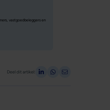
mers, vastgoedbeleggers en
Deel op LinkedIn
Deel via Whatsapp
Deel via email
Deel dit artikel: