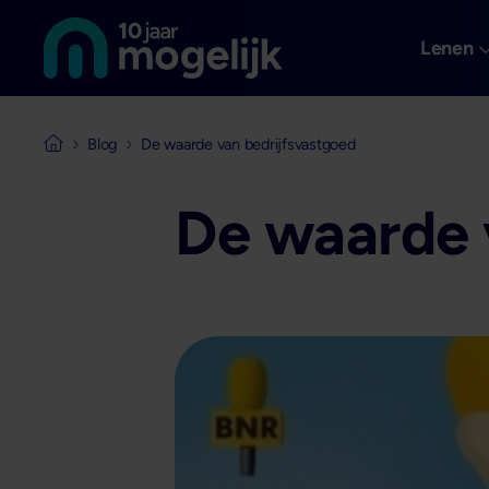
Naar de homepage van
Overslaan en naar de inhoud gaan
Lenen
Blog
De waarde van bedrijfsvastgoed
Naar de homepage van Mogelijk Vastgoedfinancieringen
De waarde 