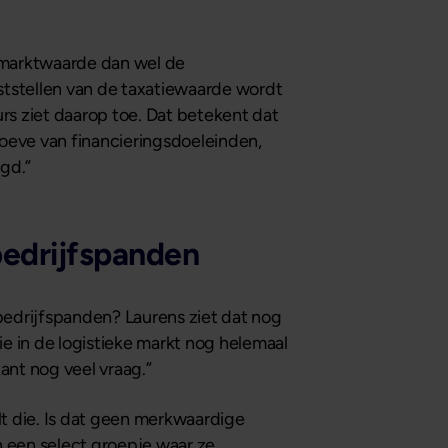
e marktwaarde dan wel de
aststellen van de taxatiewaarde wordt
s ziet daarop toe. Dat betekent dat
eve van financieringsdoeleinden,
egd.”
bedrijfspanden
bedrijfspanden? Laurens ziet dat nog
zie in de logistieke markt nog helemaal
ant nog veel vraag.”
lt die. Is dat geen merkwaardige
en een select groepje waar ze