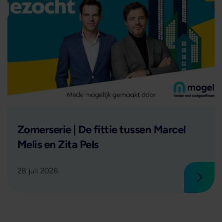
Lees verder
Zomerserie | De fittie tussen Marcel
Melis en Zita Pels
28 juli 2026
 verder
Lees 