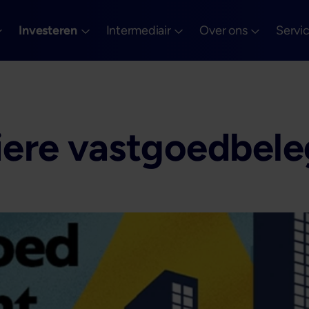
Investeren
Intermediair
Over ons
Servi
liere vastgoedbel