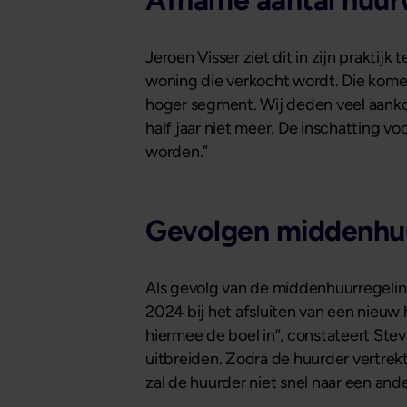
Afname aantal huu
Jeroen Visser ziet dit in zijn prakti
woning die verkocht wordt. Die komen
hoger segment. Wij deden veel aankop
half jaar niet meer. De inschatting 
worden.”
Gevolgen middenhuu
Als gevolg van de middenhuurregelin
2024 bij het afsluiten van een nieu
hiermee de boel in”, constateert Stev
uitbreiden. Zodra de huurder vertrek
zal de huurder niet snel naar een an