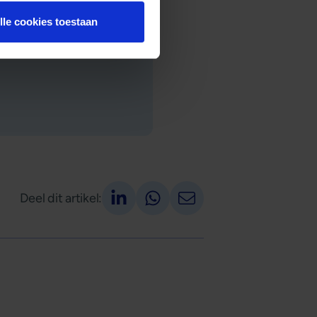
lle cookies toestaan
mers, vastgoedbeleggers en
Deel op LinkedIn
Deel via Whatsapp
Deel via email
Deel dit artikel: