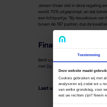
Jeroen Visser ziet in deze regeling 
wordt 70% uitgepompt, en dat beteke
een lichtpuntje. “Bij nieuwbouw van
boven de 187 punten, dus de kwalite
Financiering van u
Toestemming
Bent u vastgoedbelegger en wilt u 
met
De Verhuurhypotheek
van Mogeli
Deze website maakt gebruik
Cookies gebruiken wij met a
analyseren wij zodat we u no
Laat u ook inspireren door...
van welke grondslag, voor 
wat uw rechten zijn? Neem ee