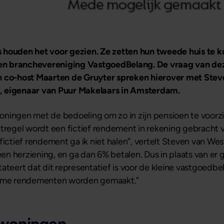
 houden het voor gezien. Ze zetten hun tweede huis te k
rs en branchevereniging VastgoedBelang. De vraag van d
co-host Maarten de Gruyter spreken hierover met Steve
, eigenaar van Puur Makelaars in Amsterdam.
oningen met de bedoeling om zo in zijn pensioen te voorz
atregel wordt een fictief rendement in rekening gebracht
fictief rendement ga ik niet halen”, vertelt Steven van W
een herziening, en ga dan 6% betalen. Dus in plaats van er 
ateert dat dit representatief is voor de kleine vastgoedbe
norme rendementen worden gemaakt.”