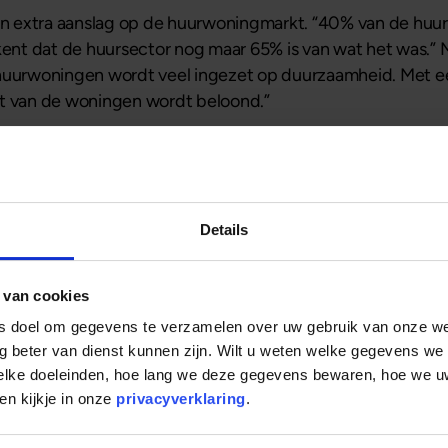
een extra aanslag op de huurwoningmarkt. “40% van de huur
nt dat de huursector nog maar 65% is van wat het was.” 
 huurwoningen wordt veel ingezet op duurzaamheid. Met e
it van de woningen wordt beloond.”
w beleggingspand
Details
een woning of appartement kopen voor de verhuur? Uw bel
jk.
 van cookies
ls doel om gegevens te verzamelen over uw gebruik van onze w
g beter van dienst kunnen zijn. Wilt u weten welke gegevens we
welke doeleinden, hoe lang we deze gegevens bewaren, hoe we
n kijkje in onze
privacyverklaring
.