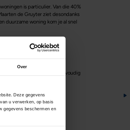
woningen is particulier. Van die 40%
Maarten de Gruyter ziet desondanks
en duurzame woning kom je al snel
Over
eggingspand financiert u eenvoudig
ebsite. Deze gegevens
 van u verwerken, op basis
 uw gegevens beschermen en