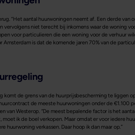
rwoningen
jk terug. “Het aantal huurwoningen neemt af. Een derde van 
 vervolgens niet terecht bij inkomens waar de woning voo
en voor particulieren die een woning voor de verhuur wil
voor Amsterdam is dat de komende jaren 70% van de partic
rregeling
g komt de grens van de huurprijsbescherming te liggen op
w huurcontract de meeste huurwoningen onder de €1.100 pe
en van Westerop. “De meest bepalende factor is het aantal 
t, moet ik de boel verkopen. Maar omdat er voor iedere huu
dere huurwoning verkassen. Daar hoop ik dan maar op.”