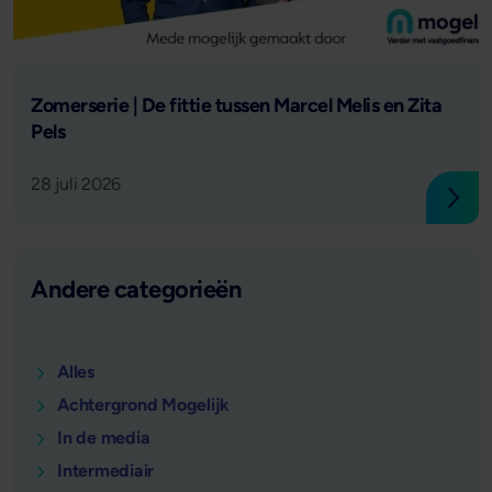
Lees verder
Zomerserie | De fittie tussen Marcel Melis en Zita
Pels
28 juli 2026
Lees
Andere categorieën
Alles
Achtergrond Mogelijk
In de media
Intermediair