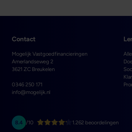
Contact
Le
Mogelijk Vastgoedfinancieringen
All
Amerlandseweg 2
Doe
3621 ZC Breukelen
Soo
Kla
0346 250 171
Pro
info@mogelijk.nl
8.4
/10
1.262 beoordelingen