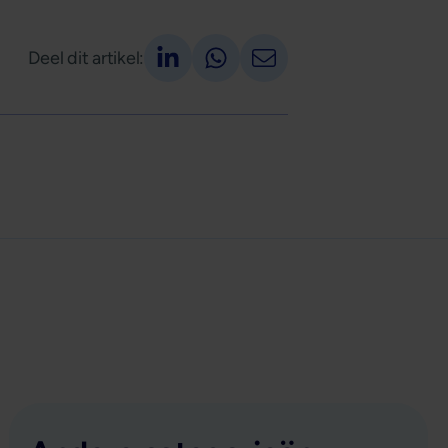
Deel op LinkedIn
Deel via Whatsapp
Deel via email
Deel dit artikel: