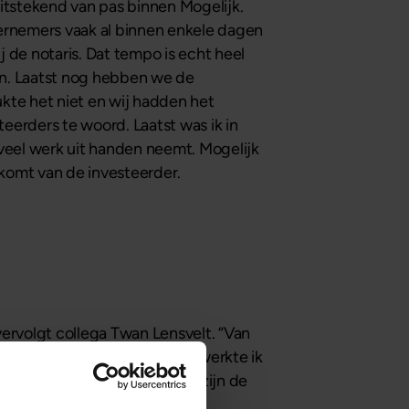
itstekend van pas binnen Mogelijk.
ernemers vaak al binnen enkele dagen
 de notaris. Dat tempo is echt heel
en. Laatst nog hebben we de
kte het niet en wij hadden het
erders te woord. Laatst was ik in
o veel werk uit handen neemt. Mogelijk
 komt van de investeerder.
vervolgt collega Twan Lensvelt. “Van
Voordat ik bij Mogelijk kwam, werkte ik
te ligt. In de huidige markt zijn de
 risicovol. Mogelijk biedt