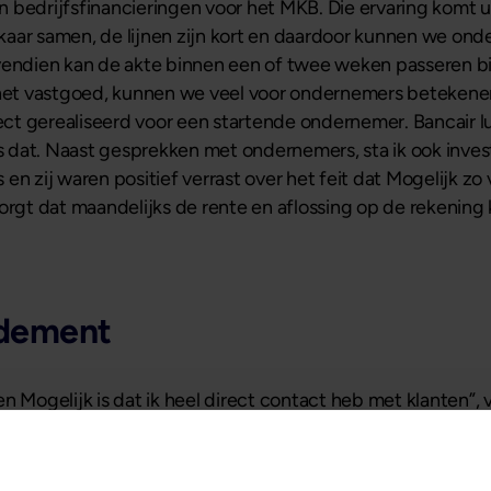
 bedrijfsfinancieringen voor het MKB. Die ervaring komt u
aar samen, de lijnen zijn kort en daardoor kunnen we ond
vendien kan de akte binnen een of twee weken passeren bij
p het vastgoed, kunnen we veel voor ondernemers beteken
t gerealiseerd voor een startende ondernemer. Bancair lu
dat. Naast gesprekken met ondernemers, sta ik ook investe
en zij waren positief verrast over het feit dat Mogelijk z
orgt dat maandelijks de rente en aflossing op de rekening
endement
n Mogelijk is dat ik heel direct contact heb met klanten”, 
tudie ging ik vrijwel direct in de bancaire sector werken. “
ankiers. Ik snap hoe investeerders denken en waar de behoef
rkt. Obligaties leveren nauwelijks iets op en aandelen zijn