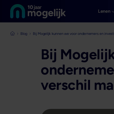
Naar de homepage van
Overslaan en naar de inhoud gaan
Lenen
Blog
Bij Mogelijk kunnen we voor ondernemers en invest
Naar de homepage van Mogelijk Vastgoedfinancieringen
Bij Mogeli
ondernemer
verschil m