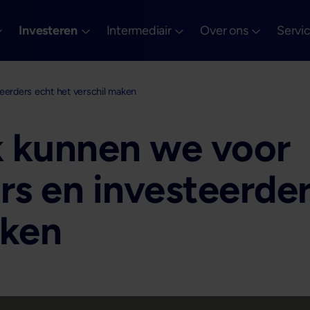
Investeren
Intermediair
Over ons
Servi
eerders echt het verschil maken
jk kunnen we voor
s en investeerder
aken