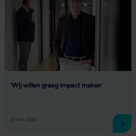
Lees verder
'Wij willen graag impact maken'
12 mei 2026
 verder
Lees 