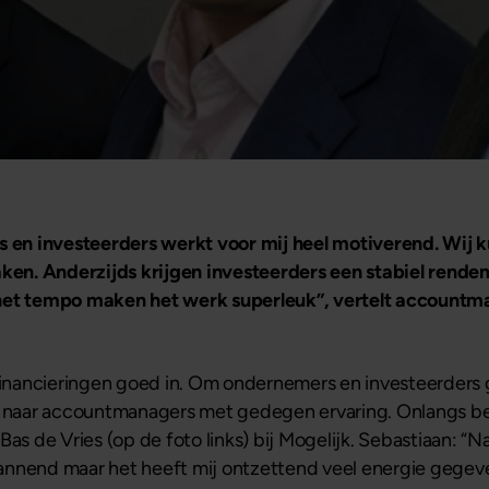
en investeerders werkt voor mij heel motiverend. Wij 
aken. Anderzijds krijgen investeerders een stabiel rende
 het tempo maken het werk superleuk”, vertelt account
dfinancieringen goed in. Om ondernemers en investeerders 
am naar accountmanagers met gedegen ervaring. Onlangs b
as de Vries (op de foto links) bij Mogelijk. Sebastiaan: “N
nnend maar het heeft mij ontzettend veel energie gegeven