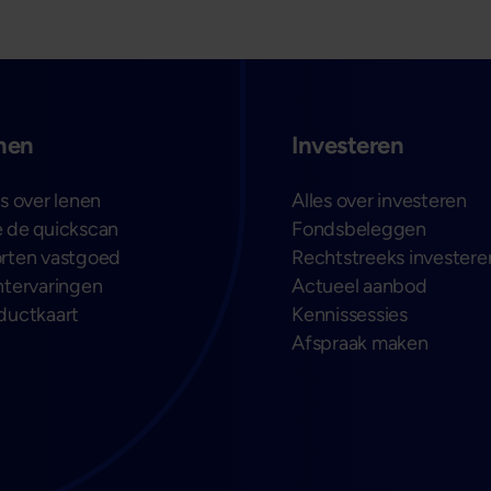
nen
Investeren
es over lenen
Alles over investeren
 de quickscan
Fondsbeleggen
rten vastgoed
Rechtstreeks investere
ntervaringen
Actueel aanbod
ductkaart
Kennissessies
Afspraak maken