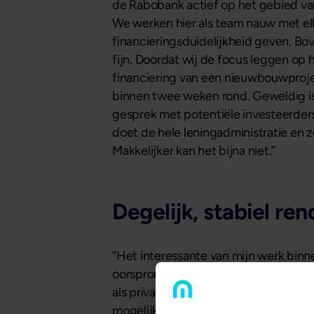
de Rabobank actief op het gebied van
We werken hier als team nauw met elk
financieringsduidelijkheid geven. Bo
fijn. Doordat wij de focus leggen o
financiering van een nieuwbouwprojec
binnen twee weken rond. Geweldig is 
gesprek met potentiële investeerders 
doet de hele leningadministratie en z
Makkelijker kan het bijna niet.”
Degelijk, stabiel r
“Het interessante van mijn werk binne
oorsprong ben ik jurist maar na mijn s
als private banker bij Van Lanschot B
mogelijkheden voor investeerders bepe