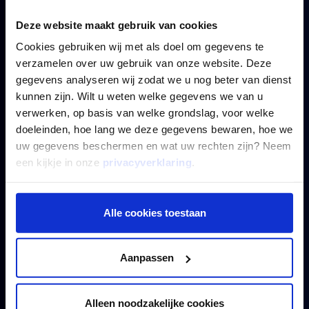
Deze website maakt gebruik van cookies
Contact
Cookies gebruiken wij met als doel om gegevens te
Mogelijk Vastgoedfinancieringen
verzamelen over uw gebruik van onze website. Deze
Amerlandseweg 2
gegevens analyseren wij zodat we u nog beter van dienst
3621 ZC Breukelen
kunnen zijn. Wilt u weten welke gegevens we van u
verwerken, op basis van welke grondslag, voor welke
0346 250 171
doeleinden, hoe lang we deze gegevens bewaren, hoe we
info@mogelijk.nl
uw gegevens beschermen en wat uw rechten zijn? Neem
een kijkje in onze
privacyverklaring
.
8.4
/10
Alle cookies toestaan
Disclaimer
Privacyverklaring
Aanpassen
Cookieverklaring
Voorwaarden
Leningportefeuille
Alleen noodzakelijke cookies
Vergunningen