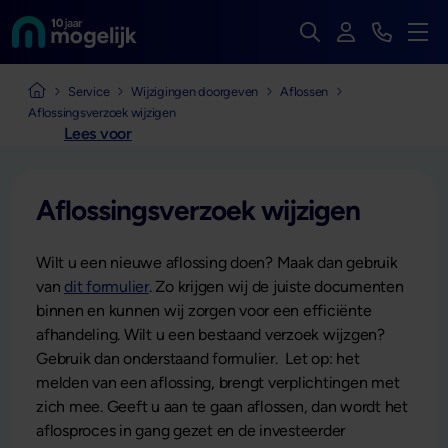
Zoek op de hele we
Inloggen
Bekijk t
Naar de homepage van
Men
Naar de homepage van Mogelijk Vastgoedfinancieringen
Service
Wijzigingen doorgeven
Aflossen
Aflossingsverzoek wijzigen
Lees voor
Aflossingsverzoek wijzigen
Wilt u een nieuwe aflossing doen? Maak dan gebruik
van
dit formulier
. Zo krijgen wij de juiste documenten
binnen en kunnen wij zorgen voor een efficiënte
afhandeling. Wilt u een bestaand verzoek wijzgen?
Gebruik dan onderstaand formulier. Let op: het
melden van een aflossing, brengt verplichtingen met
zich mee. Geeft u aan te gaan aflossen, dan wordt het
aflosproces in gang gezet en de investeerder