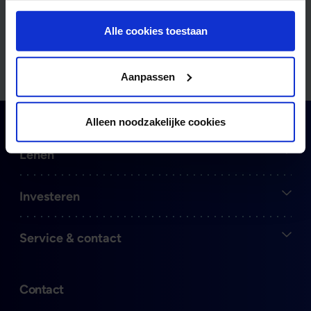
Verzenden
Alle cookies toestaan
Aanpassen
Alleen noodzakelijke cookies
Open
Lenen
Open
Investeren
Open
Service & contact
Contact