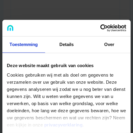
Toestemming
Details
Over
Bestanden uplaoden
(optioneel)
Alleen .pdf, .doc, .docx, .xls, .xlsx, .ppt, .pptx, .ppsx, .jpeg,
Deze website maakt gebruik van cookies
.jpg, .png, .gif en .webp bestanden kleiner dan 10MB
Cookies gebruiken wij met als doel om gegevens te
Titel
Type
verzamelen over uw gebruik van onze website. Deze
gegevens analyseren wij zodat we u nog beter van dienst
kunnen zijn. Wilt u weten welke gegevens we van u
Sleep de
verwerken, op basis van welke grondslag, voor welke
of klik hier om te zoeken
bestand(en)
doeleinden, hoe lang we deze gegevens bewaren, hoe we
hierheen
uw gegevens beschermen en wat uw rechten zijn? Neem
een kijkje in onze
privacyverklaring
.