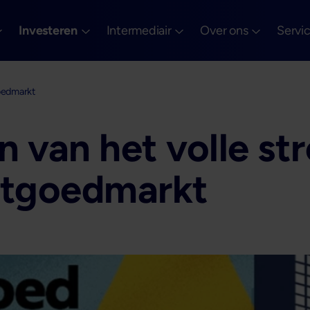
Investeren
Intermediair
Over ons
Servi
oedmarkt
n van het volle s
stgoedmarkt