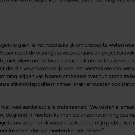
egen te gaan, is het noodzakelijk om precies te weten waa
s Visser roept de woningbouwcorporaties en projectontwi
rbij niet alleen om de locatie, maar ook om de keuze voor
t die zijn verantwoordelijk voor het verstrekken van verg
emming krijgen van boeren om kabels over hun grond te l
onze stikstofdepositie minimaal, maar er moeten ook statio
niet veel eerder actie is ondernomen. “We wisten allemaa
r wij de grond in moeten, kunnen we onze inspanning daar
hoge bouwlasten, en ik voorzie op korte termijn probleme
eer inzetten, dus we moeten keuzes maken.”