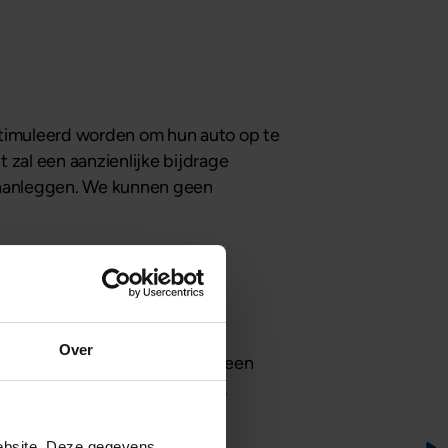
stimuleerd worden om hun auto op te
t zal een aanzienlijke bijdrage
n aanleggen. We kunnen geen
Over
geld lenen voor de aankoop van een
 het mogelijk. Lees
hier
verder.
ebsite. Deze gegevens