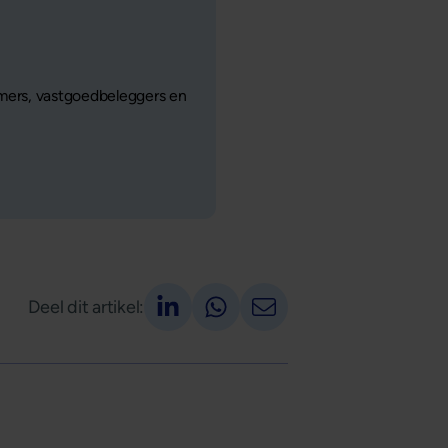
mers, vastgoedbeleggers en
Deel op LinkedIn
Deel via Whatsapp
Deel via email
Deel dit artikel: