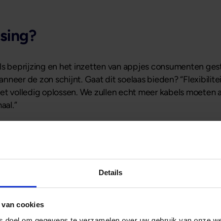
ssing?
els beprijzing en het inzetten van appjes consumenten ge
neer de zon schijnt. Gaat dit soelaas bieden? “Flexibilitei
iet volledig oplossen. We zullen echt meer kabels moete
aal.”
Details
 in heel Nederland; van grote stad tot kleine kern. Wilt u 
met veel zekerheden en een aantrekkelijke rente? Bij ons is
 van cookies
ls doel om gegevens te verzamelen over uw gebruik van onze w