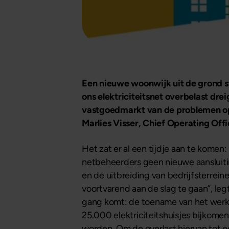
Een nieuwe woonwijk
uit de grond 
ons elektriciteitsnet overbelast dr
vastgoedmarkt van de problemen op
Marlies Visser, Chief Operating Offi
Het zat er al een tijdje aan te komen:
netbeheerders geen nieuwe aansluiti
en de uitbreiding van bedrijfsterrein
voortvarend aan de slag te gaan”, legt
gang komt: de toename van het werk 
25.000 elektriciteitshuisjes bijkome
worden. Om de overlast hiervan tot 