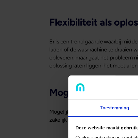
Flexibiliteit als oplo
Er is een trend gaande waarbij midd
laden of de wasmachine te draaien wan
opleveren, maar gaat het probleem n
oplossing laten liggen, het moet allem
Mogelijk voor u
Toestemming
Mogelijk financiert zakelijk vastgoed
zakelijk pand of wilt u geld uitlenen 
Deze website maakt gebruik
Cookies gebruiken wij met a