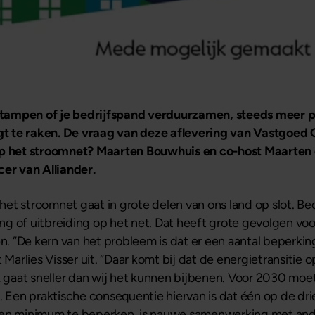
stampen of je bedrijfspand verduurzamen, steeds meer 
eigt te raken. De vraag van deze aflevering van Vastgoed
 het stroomnet? Maarten Bouwhuis en co-host Maarten 
cer van Alliander.
 het stroomnet gaat in grote delen van ons land op slot. Be
ng of uitbreiding op het net. Dat heeft grote gevolgen 
en. “De kern van het probleem is dat er een aantal beperki
 Marlies Visser uit. “Daar komt bij dat de energietransitie 
gaat sneller dan wij het kunnen bijbenen. Voor 2030 moe
n. Een praktische consequentie hiervan is dat één op de d
een minimum te beperken, is nauwe samenwerking met ande